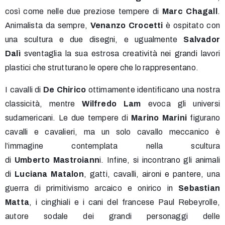
così come nelle due preziose tempere di
Marc Chagall
.
Animalista da sempre,
Venanzo Crocetti
è ospitato con
una scultura e due disegni, e ugualmente
Salvador
Dalì
sventaglia la sua estrosa creatività nei grandi lavori
plastici che strutturano le opere che lo rappresentano.
I cavalli di
De Chirico
ottimamente identificano una nostra
classicità, mentre
Wilfredo Lam
evoca gli universi
sudamericani. Le due tempere di
Marino Marini
figurano
cavalli e cavalieri, ma un solo cavallo meccanico è
l’immagine contemplata nella scultura
di
Umberto Mastroiann
i. Infine, si incontrano gli animali
di
Luciana Matalon
, gatti, cavalli, aironi e pantere, una
guerra di primitivismo arcaico e onirico in
Sebastian
Matta
, i cinghiali e i cani del francese Paul Rebeyrolle,
autore sodale dei grandi personaggi delle