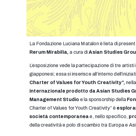
La Fondazione Luciana Matalon è lieta di presen
Rerum Mirabilia,
a cura di
Asian Studies Grou
L’esposizione vede la partecipazione di tre artisti 
giapponesi; essa si inserisce all’interno dell’iniziat
Charter of Values for Youth Creativity”,
nell
internazionale prodotto da Asian Studies 
Management Studio
e la sponsorship della
Fon
Charter of Values for Youth Creativity” è
esplorar
società contemporanea
e, nello specifico,
pr
della creatività e polo di scambio tra Europa e Asi