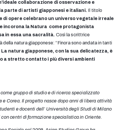
n’ideale collaborazione di osservazione e
 parte di artisti giapponesi e italiani.
Il titolo
e di opere celebrano un universo vegetale irreale
he incorona la Natura come protagonista
a in essa una sacralità.
Così la scrittrice
tà della natura giapponese: “Finora sono andata in tanti
]
La natura giapponese, con la sua delicatezza, è
o a stretto contatto i più diversi ambienti
come gruppo di studio e di ricerca specializzato
 e Corea. Il progetto nasce dopo anni di libera attività
tudenti e docenti dell’ Università degli Studi di Milano
i con centri di formazione specialistica in Oriente.
one Sociale nel 2009, Asian Studies Group ha