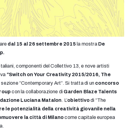
tare
dal 15 al 26 settembre 2015
la mostra
De
p.
italiani, componenti del Collettivo 13, e nove artisti
iva
“Switch on Your Creativity 2015/2016, The
a sezione “Contemporary Art”. Si tratta di un
concorso
Group
con la collaborazione di
Garden Blaze Talents
dazione Luciana Matalon
. L’
obiettivo
di “The
e le potenzialità della creatività giovanile nella
omuovere la città di Milano
come capitale europea
a.