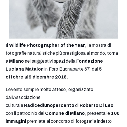
Il
Wildlife Photographer of the Year
, la mostra di
fotografie naturalistiche più prestigiosa al mondo,
torna
a
Milano
nei suggestivi spazi della
Fondazione
Luciana Matalon
in Foro Buonaparte 67, dal
5
ottobre
al
9 dicembre 2018.
L’evento sempre molto atteso, organizzato
dall’Associazione
culturale
Radicediunopercento
di
Roberto Di Leo
,
con il patrocinio del
Comune di Milano
, presenta le
100
immagini
premiate al concorso di fotografia indetto