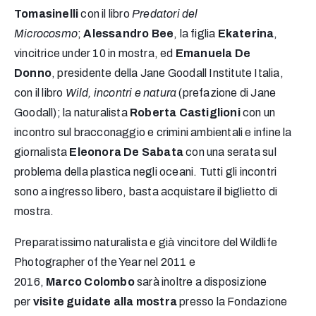
Tomasinelli
con il libro
Predatori del
Microcosmo
;
Alessandro Bee
, la figlia
Ekaterina
,
vincitrice under 10 in mostra, ed
Emanuela De
Donno
,
presidente della Jane Goodall Institute Italia,
con il libro
Wild, incontri e natura
(prefazione di Jane
Goodall); la naturalista
Roberta Castiglioni
con un
incontro sul bracconaggio e crimini ambientali e infine la
giornalista
Eleonora De Sabata
con una serata sul
problema della plastica negli oceani. Tutti gli incontri
sono a ingresso libero, basta acquistare il biglietto di
mostra.
Preparatissimo naturalista e già vincitore del Wildlife
Photographer of the Year nel 2011 e
2016,
Marco
Colombo
sarà inoltre a disposizione
per
visite guidate alla mostra
presso la Fondazione