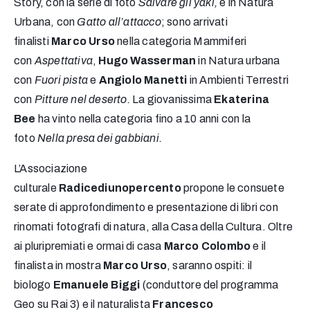
Story, con la serie di foto
Salvare gli yaki,
e in Natura
Urbana, con
Gatto all’attacco
; sono arrivati
finalisti
Marco Urso
nella categoria Mammiferi
con
Aspettativa
,
Hugo Wasserman
in Natura urbana
con
Fuori pista
e
Angiolo Manetti
in Ambienti Terrestri
con
Pitture nel deserto.
La giovanissima
Ekaterina
Bee
ha vinto nella categoria fino a 10 anni con la
foto
Nella presa dei gabbiani.
L’Associazione
culturale
Radicediunopercento
propone le consuete
serate di approfondimento e presentazione di libri con
rinomati fotografi di natura, alla Casa della Cultura. Oltre
ai pluripremiati e ormai di casa
Marco Colombo
e il
finalista in mostra
Marco Urso
, saranno ospiti: il
biologo
Emanuele Biggi
(conduttore del programma
Geo su Rai 3) e il naturalista
Francesco