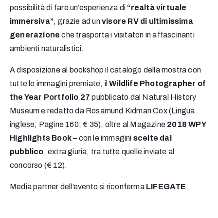
possibilità di fare un’esperienza di
“realtà virtuale
immersiva”
, grazie ad un
visore RV di ultimissima
generazione
che trasporta i visitatori in affascinanti
ambienti naturalistici.
A disposizione al bookshop il catalogo della mostra con
tutte le immagini premiate, il
Wildlife Photographer of
the Year Portfolio 27
pubblicato dal Natural History
Museum e redatto da Rosamund Kidman Cox (Lingua
inglese; Pagine 160; € 35); oltre al Magazine
2018 WPY
Highlights Book
– con le immagini
scelte dal
pubblico
, extra giuria, tra tutte quelle inviate al
concorso (€ 12).
Media partner dell’evento si riconferma
LIFEGATE
.