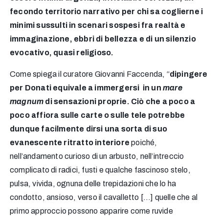
fecondo territorio narrativo per chi sa coglierne i
minimi sussulti in scenari sospesi fra realtà e
immaginazione, ebbri di bellezza e di un silenzio
evocativo, quasi religioso.
Come spiega il curatore Giovanni Faccenda, “
dipingere
per Donati equivale a immergersi in un
mare
magnum
di sensazioni proprie. Ciò che a poco a
poco affiora sulle carte o sulle tele potrebbe
dunque facilmente dirsi una sorta di suo
evanescente ritratto interiore
poiché,
nell’andamento curioso di un arbusto, nell’intreccio
complicato di radici, fusti e qualche fascinoso stelo,
pulsa, vivida, ognuna delle trepidazioni che lo ha
condotto, ansioso, verso il cavalletto […] quelle che al
primo approccio possono apparire come ruvide