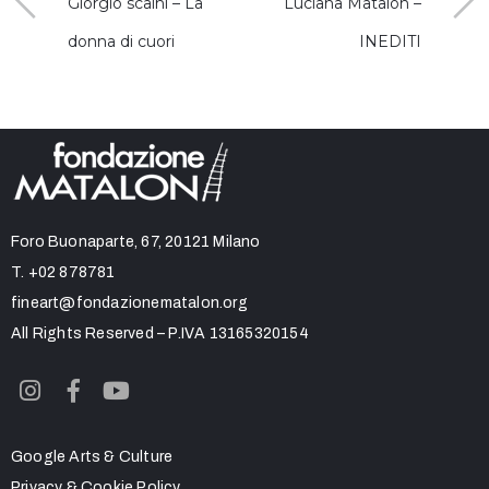
Giorgio scaini – La
Luciana Matalon –
donna di cuori
INEDITI
Foro Buonaparte, 67, 20121 Milano
T.
+02 878781
fineart@fondazionematalon.org
All Rights Reserved – P.IVA 13165320154
Google Arts & Culture
Privacy & Cookie Policy