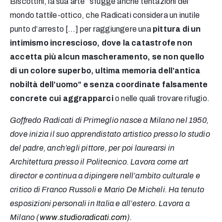
Biscottini, la sua arte “sfugge anche tentazioni del
mondo tattile-ottico, che Radicati considera un inutile
punto d’arresto […] per raggiungere una
pittura di un
intimismo increscioso, dove la catastrofe non
accetta più alcun mascheramento, se non quello
di un colore superbo, ultima memoria dell’antica
nobiltà dell’uomo” e senza coordinate falsamente
concrete cui aggrapparci
o nelle quali trovare rifugio.
Goffredo Radicati di Primeglio nasce a Milano nel 1950,
dove inizia il suo apprendistato artistico presso lo studio
del padre, anch’egli pittore, per poi laurearsi in
Architettura presso il Politecnico.
Lavora come art
director e continua a dipingere nell’ambito culturale e
critico di Franco Russoli e Mario De Micheli.
Ha tenuto
esposizioni personali in Italia e all’estero. Lavora a
Milano (
www.studioradicati.com
).