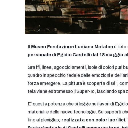
Il
Museo Fondazione Luciana Matalon
è lieto
personale di Egidio Castelli dal 18 maggio a
Graffi, linee, sgocciolamenti, isole di colori puri bu
quadro in specchio fedele delle emozioni e dell’ani
forza emergere. La pittura è scoperta di sé”, com
tela viene estromesso il Super-Io, lasciando spazi
E’ questa potenza che si legge nei lavori di Egidio
materiali e delle nuove tecnologie. Su supporti che 
fino al plexiglas;
realizzata con colori acrilici,
l’arte gestuale di Castelli conserva in sé, int