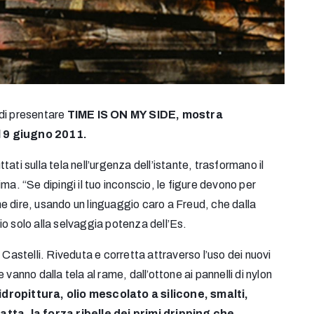
 di presentare
TIME IS ON MY SIDE, mostra
l 9 giugno 2011.
ttati sulla tela nell’urgenza dell’istante, trasformano il
ma. “Se dipingi il tuo inconscio, le figure devono per
e dire, usando un linguaggio caro a Freud, che dalla
o solo alla selvaggia potenza dell’Es.
 Castelli. Riveduta e corretta attraverso l’uso dei nuovi
vanno dalla tela al rame, dall’ottone ai pannelli di nylon
 idropittura, olio mescolato a silicone, smalti,
atta, la forza ribelle dei primi dripping che