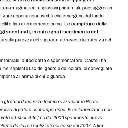
materia magmatica, esplosioni primordiali, paesaggi di un
 figure appena riconoscibili che emergono dal fondo
ellite fino a un momento prima.
Le campiture delle
sconfinati, in cui regna il sentimento del
fissa sulla purezza del supporto attraverso la potenza del
 informale, autodidatta e sperimentatore, Castelli ha
, nel sapiente uso del gesto e del colore, di convogliare
pante all’anima di chi lo guarda.
a gli studi d’indirizzo tecnico e si diploma Perito
nteressa di pittura contemporanea.
In collaborazione con
vetri artistici. Alla fine del 2006 sperimenta nuove
lume dei lavori realizzati nel corso del 2007. A fine