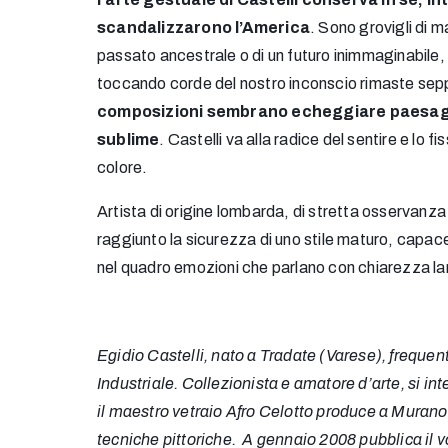
scandalizzarono l’America
. Sono grovigli di 
passato ancestrale o di un futuro inimmaginabile,
toccando corde del nostro inconscio rimaste sepp
composizioni sembrano echeggiare paesaggi 
sublime
. Castelli va alla radice del sentire e lo 
colore.
Artista di origine lombarda, di stretta osservanza
raggiunto la sicurezza di uno stile maturo, capace
nel quadro emozioni che parlano con chiarezza lam
Egidio Castelli, nato a Tradate (Varese), frequent
Industriale. Collezionista e amatore d’arte, si i
il maestro vetraio Afro Celotto produce a Murano 
tecniche pittoriche.
A gennaio 2008 pubblica il vo