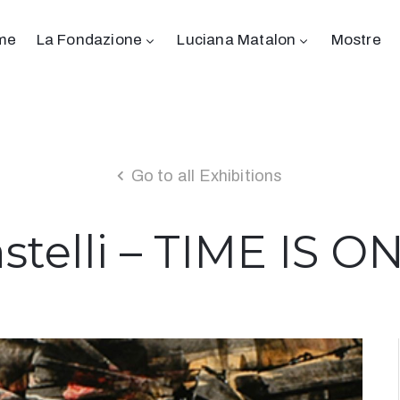
me
La Fondazione
Luciana Matalon
Mostre
Go to all Exhibitions
stelli – TIME IS 