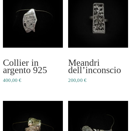
Collier in
Meandri
argento 925
dell’inconscio
400,00
€
200,00
€