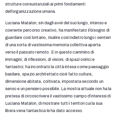
strutture consustanziali ai primi fondamenti
dell’organizzazione umana.
Luciana Matalon, sin dagli avvii del suo lungo, intenso e
coerente percorso creativo, ha manifestato il bisogno di
guardare così lontano, risalire così indietro lungo i sentieri
di una sorta di vastissima memoria collettiva aperta
verso il passato remoto. E in questo cammino di
immagini, di riflessioni, di visioni, di spazi onirici e
fantastici, ha incontrato la città intesa come paesaggio
basilare, spazio architettato cioè fatto cultura,
dimensione abitata, coltivata, impostata secondo un
senso e un pensiero possibile. La mostra attuale non ha la
pretesa di circoscrivere il vastissimo campo d’interessi di
Luciana Matalon, di mostrare tutti i territori cui la sua
libera vena fantastica le ha dato accesso.