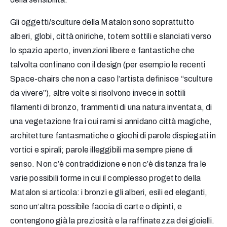
Gli oggetti/sculture della Matalon sono soprattutto
alberi, globi, città oniriche, totem sottili e slanciati verso
lo spazio aperto, invenzioni libere e fantastiche che
talvolta confinano con il design (per esempio le recenti
Space-chairs che non a caso l’artista definisce “sculture
da vivere”), altre volte si risolvono invece in sottili
filamenti di bronzo, frammenti di una natura inventata, di
una vegetazione fra i cui rami si annidano città magiche,
architetture fantasmatiche o giochi di parole dispiegati in
vortici e spirali; parole illeggibili ma sempre piene di
senso. Non c’è contraddizione e non c’è distanza fra le
varie possibili forme in cui il complesso progetto della
Matalon si articola: i bronzi e gli alberi, esili ed eleganti,
sono un’altra possibile faccia di carte o dipinti, e
contengono già la preziosità e la raffinatezza dei gioielli.