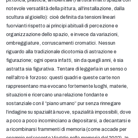
notevole versatilità della pittura, all’installazione, dalla
scultura al gioiello): cioè definita da tensioni lineari
fuorvianti rispetto ai principi abituali di percezione e
organizzazione dello spazio, e invece da variazioni,
ombreggiature, corruscamenti cromatici. Nessun
riguardo alla tradizionale dicotomia di astrazione e
figurazione; ogni opera infatti, sin da quegli anni, è sia
astratta sia figurativa. Tentare di leggerla in un senso o
nell’altro è forzoso: questi quadri e queste carte non
rappresentano ma evocano fortemente luoghi, materie,
situazioni e ricercano una relazione fondante e
sostanziale con il “piano umano” pur senza rinnegare
l’indagine su spazialità nuove, spazialità impossibili, dove
a poco a poco incominciano a depositarsi, a decantarsi e
a ricombinarsi frammenti di memoria (come accade per
esempio nel recente Viaggio nella memoria del 2002). In