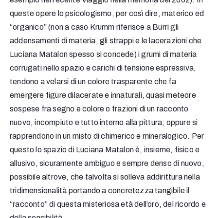
queste opere lo psicologismo, per così dire, materico ed
“organico” (non a caso Krumm riferisce a Burri gli
addensamenti di materia, gli strappi e le lacerazioni che
Luciana Matalon spesso si concede) i grumi di materia
corrugati nello spazio e carichi di tensione espressiva,
tendono a velarsi di un colore trasparente che fa
emergere figure dilacerate e innaturali, quasi meteore
sospese fra segno e colore o frazioni di un racconto
nuovo, incompiuto e tutto interno alla pittura; oppure si
rapprendono in un misto di chimerico e mineralogico. Per
questo lo spazio di Luciana Matalon è, insieme, fisico e
allusivo, sicuramente ambiguo e sempre denso di nuovo,
possibile altrove, che talvolta si solleva addirittura nella
tridimensionalità portando a concretezza tangibile il
“racconto” di questa misteriosa età dell’oro, del ricordo e
della sensibilità.