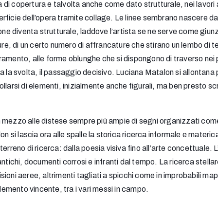
i copertura e talvolta anche come dato strutturale, nei lavori a
la superficie dell’opera tramite collage. Le linee sembrano nascere
one diventa strutturale, laddove l’artista se ne serve come giunz
ture, di un certo numero di affrancature che stirano un lembo di
tiramento, alle forme oblunghe che si dispongono di traverso nei p
 situa la svolta, il passaggio decisivo. Luciana Matalon si allon
rsi di elementi, inizialmente anche figurali, ma ben presto scrittu
 mezzo alle distese sempre più ampie di segni organizzati come 
on si lascia ora alle spalle la storica ricerca informale e materi
erreno di ricerca: dalla poesia visiva fino all’arte concettuale.
ntichi, documenti corrosi e infranti dal tempo. La ricerca stellar
ioni aeree, altrimenti tagliati a spicchi come in improbabili ma
elemento vincente, tra i vari messi in campo.