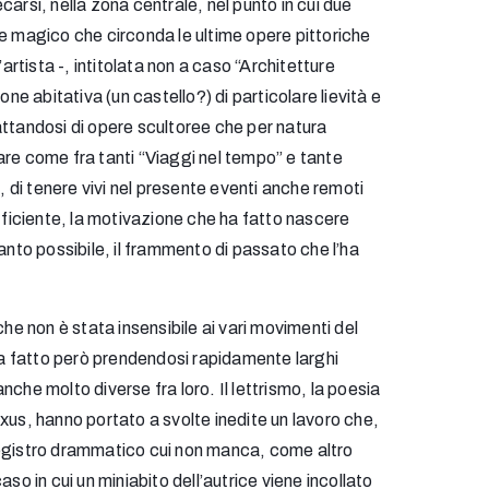
ecarsi, nella zona centrale, nel punto in cui due
ente magico che circonda le ultime opere pittoriche
artista -, intitolata non a caso “Architetture
e abitativa (un castello?) di particolare lievità e
attandosi di opere scultoree che per natura
are come fra tanti “Viaggi nel tempo” e tante
rio, di tenere vivi nel presente eventi anche remoti
efficiente, la motivazione che ha fatto nascere
anto possibile, il frammento di passato che l’ha
che non è stata insensibile ai vari movimenti del
ha fatto però prendendosi rapidamente larghi
che molto diverse fra loro. Il lettrismo, la poesia
xus, hanno portato a svolte inedite un lavoro che,
 registro drammatico cui non manca, come altro
 in cui un miniabito dell’autrice viene incollato