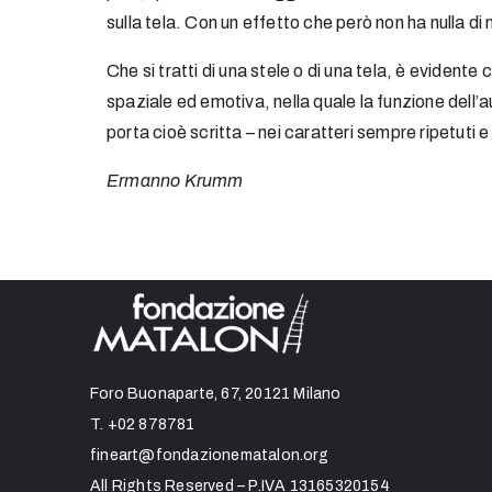
sulla tela. Con un effetto che però non ha nulla 
Che si tratti di una stele o di una tela, è evidente
spaziale ed emotiva, nella quale la funzione dell’
porta cioè scritta – nei caratteri sempre ripetuti e
Ermanno Krumm
Foro Buonaparte, 67, 20121 Milano
T.
+02 878781
fineart@fondazionematalon.org
All Rights Reserved – P.IVA 13165320154