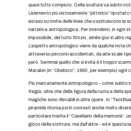
quasi tutto compiuto. Della scultura va subito no
L’elemento più vistosamente “pittorico” riportato
esteso su molte delle linee che costituiscono la s
narrativa-antropologica. Per intendersi, in ogni s
impossibile, del tutto fittizio, simile (pur in altro
L’aspetto antropologico viene da qualche nota che
attraverso percorsi accidentati, da alte scale tipi
però. Semmai quello che si evita è il troppo scarno
Matalon (in “Obelisco”, 1990, per esempio) ogni c
Più marcatamente antropologico – come subito in
fregia, oltre che della figura della ruota e della s
magiche sono rilevabili in altre opere. In “Teotihu
piramide ritorna poi in contesti anche molto divers
particolare merita il “Casellario della memoria”, u
gioco della scrittura, ma dall’altra – ed è questa l