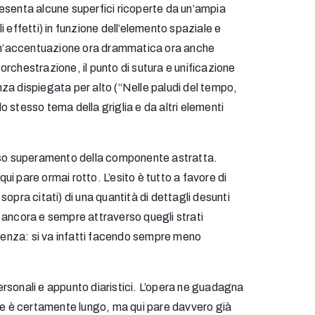
resenta alcune superfici ricoperte da un’ampia
 effetti) in funzione dell’elemento spaziale e
on un’accentuazione ora drammatica ora anche
orchestrazione, il punto di sutura e unificazione
nza dispiegata per alto (“Nelle paludi del tempo,
 stesso tema della griglia e da altri elementi
eciso superamento della componente astratta.
qui pare ormai rotto. L’esito è tutto a favore di
opra citati) di una quantità di dettagli desunti
o ancora e sempre attraverso quegli strati
ferenza: si va infatti facendo sempre meno
ersonali e appunto diaristici. L’opera ne guadagna
one è certamente lungo, ma qui pare davvero già