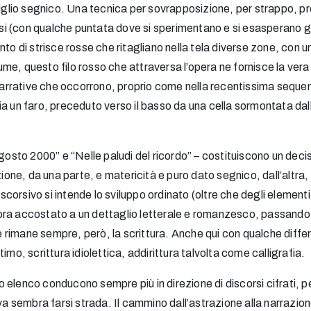
oviglio segnico. Una tecnica per sovrapposizione, per strappo, p
osi (con qualche puntata dove si sperimentano e si esasperano gli
ento di strisce rosse che ritagliano nella tela diverse zone, c
e, questo filo rosso che attraversa l’opera ne fornisce la vera 
 narrative che occorrono, proprio come nella recentissima seque
a un faro, preceduto verso il basso da una cella sormontata dallo
/agosto 2000” e “Nelle paludi del ricordo” – costituiscono un d
ione, da una parte, e matericità e puro dato segnico, dall’altra, 
rsivo si intende lo sviluppo ordinato (oltre che degli elementi s
 è ora accostato a un dettaglio letterale e romanzesco, passand
nte rimane sempre, però, la scrittura. Anche qui con qualche dif
imo, scrittura idiolettica, addirittura talvolta come calligrafia.
 elenco conducono sempre più in direzione di discorsi cifrati, p
iva sembra farsi strada. Il cammino dall’astrazione alla narrazi