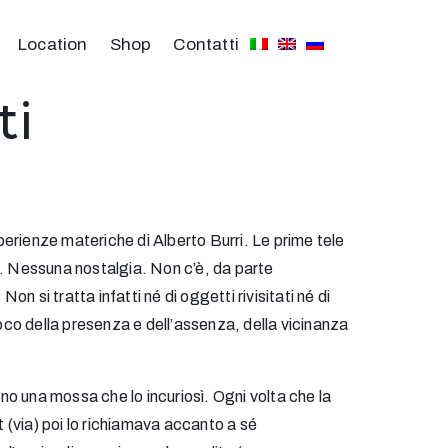
Location
Shop
Contatti
ti
perienze materiche di Alberto Burri. Le prime tele
. Nessuna nostalgia. Non c’è, da parte
on si tratta infatti né di oggetti rivisitati né di
ioco della presenza e dell’assenza, della vicinanza
ino una mossa che lo incuriosì. Ogni volta che la
t (via) poi lo richiamava accanto a sé