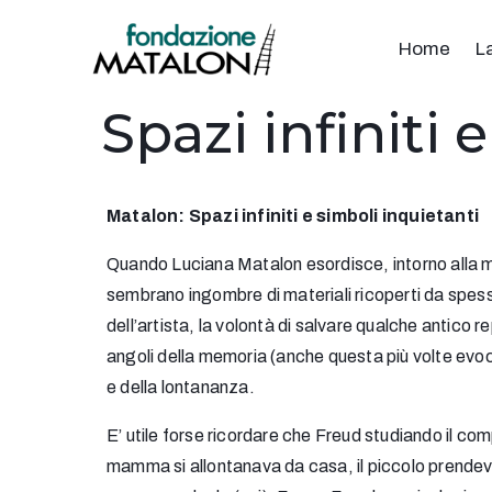
Home
L
Spazi infiniti 
Matalon: Spazi infiniti e simboli inquietanti
Quando Luciana Matalon esordisce, intorno alla met
sembrano ingombre di materiali ricoperti da spes
dell’artista, la volontà di salvare qualche antico re
angoli della memoria (anche questa più volte evocat
e della lontananza.
E’ utile forse ricordare che Freud studiando il com
mamma si allontanava da casa, il piccolo prendeva u