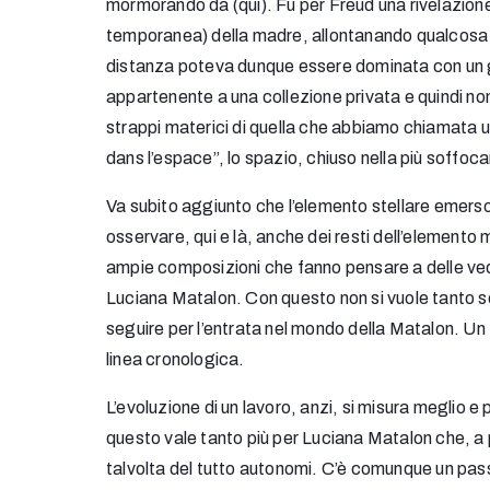
mormorando da (qui). Fu per Freud una rivelazione: 
temporanea) della madre, allontanando qualcosa ch
distanza poteva dunque essere dominata con un gioc
appartenente a una collezione privata e quindi non
strappi materici di quella che abbiamo chiamata 
dans l’espace”, lo spazio, chiuso nella più soffoc
Va subito aggiunto che l’elemento stellare emerso
osservare, qui e là, anche dei resti dell’elemento 
ampie composizioni che fanno pensare a delle vedut
Luciana Matalon. Con questo non si vuole tanto so
seguire per l’entrata nel mondo della Matalon. Un
linea cronologica.
L’evoluzione di un lavoro, anzi, si misura meglio e 
questo vale tanto più per Luciana Matalon che, a p
talvolta del tutto autonomi. C’è comunque un pass