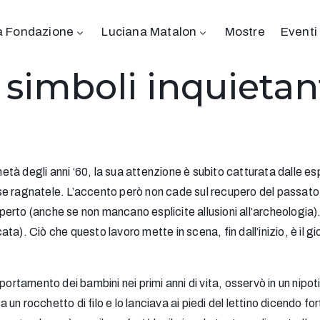
a Fondazione
Luciana Matalon
Mostre
Eventi
e simboli inquietan
à degli anni ‘60, la sua attenzione è subito catturata dalle es
se ragnatele. L’accento però non cade sul recupero del passato
perto (anche se non mancano esplicite allusioni all’archeologia). N
a). Ciò che questo lavoro mette in scena, fin dall’inizio, è il g
portamento dei bambini nei primi anni di vita, osservò in un nipot
n rocchetto di filo e lo lanciava ai piedi del lettino dicendo for