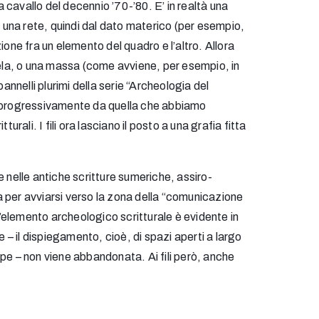
 cavallo del decennio ’70-’80. E’ in realtà una
 da una rete, quindi dal dato materico (per esempio,
ione fra un elemento del quadro e l’altro. Allora
 tela, o una massa (come avviene, per esempio, in
annelli plurimi della serie “Archeologia del
tana progressivamente da quella che abbiamo
rali. I fili ora lasciano il posto a una grafia fitta
nelle antiche scritture sumeriche, assiro-
ca per avviarsi verso la zona della “comunicazione
 L’elemento archeologico scritturale è evidente in
e – il dispiegamento, cioè, di spazi aperti a largo
ppe – non viene abbandonata. Ai fili però, anche