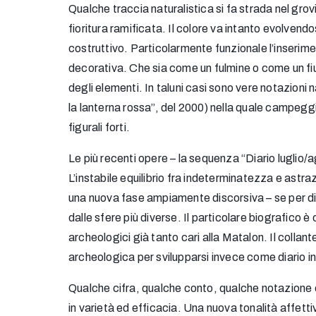
Qualche traccia naturalistica si fa strada nel gr
fioritura ramificata. Il colore va intanto evolvend
costruttivo. Particolarmente funzionale l’inserim
decorativa. Che sia come un fulmine o come un fium
degli elementi. In taluni casi sono vere notazioni
la lanterna rossa”, del 2000) nella quale campeggi
figurali forti.
Le più recenti opere – la sequenza “Diario luglio
L’instabile equilibrio fra indeterminatezza e astraz
una nuova fase ampiamente discorsiva – se per disco
dalle sfere più diverse. Il particolare biografico
archeologici già tanto cari alla Matalon. Il colla
archeologica per svilupparsi invece come diario int
Qualche cifra, qualche conto, qualche notazione o
in varietà ed efficacia. Una nuova tonalità affett