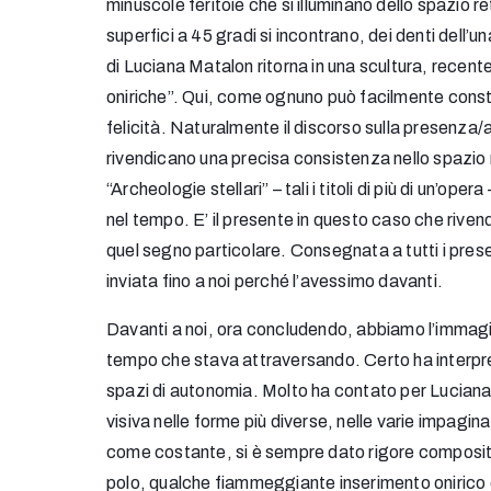
minuscole feritoie che si illuminano dello spazio re
superfici a 45 gradi si incontrano, dei denti dell’
di Luciana Matalon ritorna in una scultura, recente,
oniriche”. Qui, come ognuno può facilmente constat
felicità. Naturalmente il discorso sulla presenza/
rivendicano una precisa consistenza nello spazio r
“Archeologie stellari” – tali i titoli di più di un’op
nel tempo. E’ il presente in questo caso che riven
quel segno particolare. Consegnata a tutti i presen
inviata fino a noi perché l’avessimo davanti.
Davanti a noi, ora concludendo, abbiamo l’immagine 
tempo che stava attraversando. Certo ha interpret
spazi di autonomia. Molto ha contato per Luciana Ma
visiva nelle forme più diverse, nelle varie impagi
come costante, si è sempre dato rigore compositiv
polo, qualche fiammeggiante inserimento onirico e 