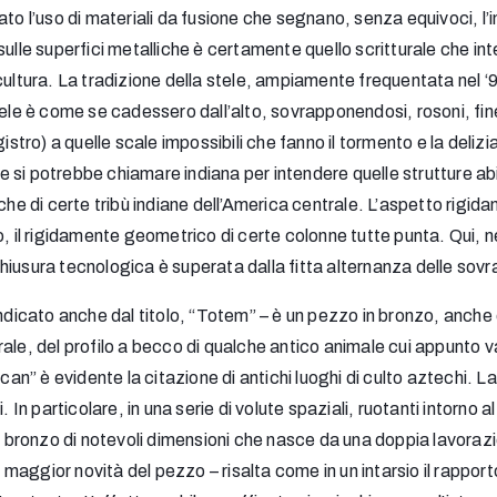
tato l’uso di materiali da fusione che segnano, senza equivoci, 
 sulle superfici metalliche è certamente quello scritturale che 
cultura. La tradizione della stele, ampiamente frequentata nel ‘
tele è come se cadessero dall’alto, sovrapponendosi, rosoni, fine
 registro) a quelle scale impossibili che fanno il tormento e la del
 si potrebbe chiamare indiana per intendere quelle strutture abi
che di certe tribù indiane dell’America centrale. L’aspetto rigid
, il rigidamente geometrico di certe colonne tutte punta. Qui, ne
hiusura tecnologica è superata dalla fitta alternanza delle sovr
dicato anche dal titolo, “Totem” – è un pezzo in bronzo, anch
pirale, del profilo a becco di qualche antico animale cui appunto 
acan” è evidente la citazione di antichi luoghi di culto aztechi. 
i. In particolare, in una serie di volute spaziali, ruotanti intorn
n bronzo di notevoli dimensioni che nasce da una doppia lavorazio
a maggior novità del pezzo – risalta come in un intarsio il rapporto