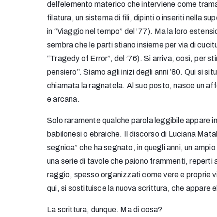
dell’elemento materico che interviene come trama d
filatura, un sistema di fili, dipinti o inseriti nel
in “Viaggio nel tempo” del ’77). Ma la loro estensi
sembra che le parti stiano insieme per via di cuci
“Tragedy of Error”, del ’76). Si arriva, così, per s
pensiero”. Siamo agli inizi degli anni ’80. Qui si
chiamata la ragnatela. Al suo posto, nasce un affolla
e arcana.
Solo raramente qualche parola leggibile appare in
babilonesi o ebraiche. Il discorso di Luciana Matal
segnica” che ha segnato, in quegli anni, un ampio t
una serie di tavole che paiono frammenti, reperti a
raggio, spesso organizzati come vere e proprie vis
qui, si sostituisce la nuova scrittura, che appare 
La scrittura, dunque. Ma di cosa?