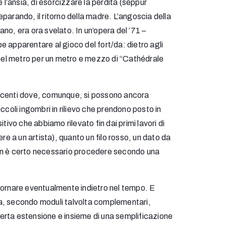
 l’ansia, di esorcizzare la perdita (seppur
arando, il ritorno della madre. L’angoscia della
no, era ora svelato. In un’opera del ’71 –
e apparentare al gioco del fort/da: dietro agli
 nel metro per un metro e mezzo di “Cathédrale
 recenti dove, comunque, si possono ancora
ccoli ingombri in rilievo che prendono posto in
vo che abbiamo rilevato fin dai primi lavori di
e a un artista), quanto un filo rosso, un dato da
 Non è certo necessario procedere secondo una
, ritornare eventualmente indietro nel tempo. E
tica, secondo moduli talvolta complementari,
certa estensione e insieme di una semplificazione