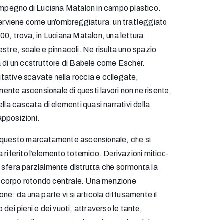
l’impegno di Luciana Matalon in campo plastico.
interviene come un’ombreggiatura, un tratteggiato
900, trova, in Luciana Matalon, una lettura
stre, scale e pinnacoli. Ne risulta uno spazio
izia di un costruttore di Babele come Escher.
tative scavate nella roccia e collegate,
amente ascensionale di questi lavori non ne risente,
lla cascata di elementi quasi narrativi della
apposizioni.
e questo marcatamente ascensionale, che si
va riferito l’elemento totemico. Derivazioni mitico-
La sfera parzialmente distrutta che sormonta la
o al corpo rotondo centrale. Una menzione
ne: da una parte vi si articola diffusamente il
 dei pieni e dei vuoti, attraverso le tante,