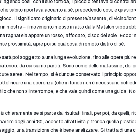
agendo così, con il suo fort/da, il piccolo tentava di controllare
e subito riportava accanto a sé, precedendo cosi, e quasi prep
o. Il significato originario di presente/assente, di vicino/lonta
 in mostra – il movimento messo in atto dalla Matalon si potrebb
una ragnatela appare un rosso, affocato, disco del sole. Ecco:
ante prossimità, apre poi su qualcosa di remoto dietro di sé.
 sarà poi soggetto a una lunga evoluzione, fino alle opere più
materico, da cui siamo partiti. Sono come delle matassine, dei pi
e aeree. Nel tempo, si è dunque conservato il principio oppositi
ttolineare una coerenza (che in fondo non è necessario richieder
 filo che non si interrompe, e che vale quindi come una guida.
più chiaramente se si parte dai risultati finali, per poi, da quelli
artire dagli anni ’80, accosta all’attività pittorica quella plas
aggio, una transizione che è bene analizzare. Si tratta di una 