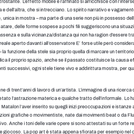
trostante. L’effetto mobile e raffinato si arricchisce con l’inters
una e dell’altra, che si intrecciano. Lo spirito narrativo e vagam
 unica in mostra – ma parte di una serie non più in possesso dell’
are, delle forme sospese a pochi fili suggeriscono una situazion
assenza e sulla vicinanza/distanza qui non ha ragion d’essere tr
eale aperto davanti all’osservatore E’ forse utile però consider
era – la funzione della stele sia proprio quella di marcare un territo
dica il proprio spazio, anche se il passato costituisce la causa 
ti successivi, ogni stele tiene vivo e addirittura mostra, per qu
di trent’anni di lavoro di un’artista. L’immagine di una ricerca 
ato l’astrazione materica e qualche tratto dell’informale. Lo 
talon l’aver inserito su quegli inizi preoccupazioni e istanze an
nazioni grafiche o movimentiste, nate dai movimenti beat o da Flu
o. Anche i toni delle varie opere si sono attestati su un forte
giocoso. La pop art è stata appena sfiorata per esempio nel caso