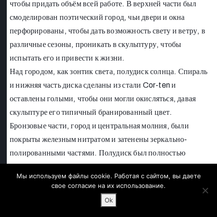
чтобы придать объём всей работе. В верхней части был
смоделирован поэтический город, чьи двери и окна
перфорированы, чтобы дать возможность свету и ветру, в
различные сезоны, проникать в скульптуру, чтобы
испытать его и привести к жизни.
Над городом, как зонтик света, полудиск солнца. Спираль
и нижняя часть диска сделаны из стали Cor-ten и
оставлены голыми, чтобы они могли окисляться, давая
скульптуре его типичный бранированный цвет.
Бронзовые части, город и центральная молния, были
покрыты железным нитратом и затенены зеркально-
полированными частями. Полудиск был полностью
отполирован до зеркала.
Мы используем файлы
cookie
. Работая с сайтом, вы даете
Результат является внушительным и декоративным
свое согласие на их использование.
произведением, таким образом, что он становится
Ok
неповторимым знаком для города.