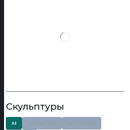
2009
Скульптуры
All
Anni \'50 - \'60
Anni \'70 - \'80